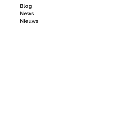
Blog
News
Nieuws
Harvest sustainable heat that is financially
feasible with Azteq Energy's solar thermal
platforms