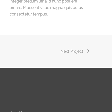
Integer pretium urna id nunc posuere
ornare. Praesent vitae magna quis purus
consectetur tempus.
Next Project