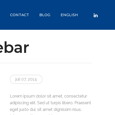
CONTACT
BLOG
ENGLISH
ebar
juli 07, 2014
Lorem ipsum dolor sit amet, consectetur
adipiscing elit. Sed ut turpis libero. Praesent
eget justo dui, sit amet dignissim risus.